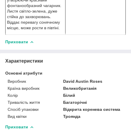
утворюючи красивий
фонтанообразний чагарник.
Листя світло-зелена, дуже
стійка до захворювань.
Віддає перевагу сонячному
місцю, може рости в півтіні.
Приховати
Характеристики
Основні атрибути
Виробник
David Austin Roses
Країна виробник
Великобританія
Колір
Білий
Тривалість життя
Багаторічні
Спосіб упаковки
Відкрита коренева система
Вид квітки
Троянда
Приховати