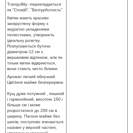
Tranquillity -перекладається
як "Спокій", "Безтурботність".
Квітки мають красиво
заокруглену форму з
акуратно укладеними
пелюстками, утворюють
ідеальну розетку.
Розпускаються бутони
діаметром 12 см з
вершковим відтінком, але як
тільки квітки відкриються,
вони стають чисто білими.
Аромат легкий яблучний.
Цвітіння майже безперервне.
Кущ дуже потужний , пишний
і гармонійний, висотою 150 і
більше см і може
розростатися до 200 см в
ширину. Пагони майже без
шипів, поступово згинаються
назовні у верхній частині,