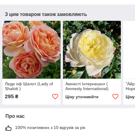
З цим товаром також замовляють
Леди оф Шалот (Lady of
Амнесті Інтернешнл (
"Айр
Shalott )
Amnesty International)
Hop
295
₴
Ціну уточнюйте
Цін
Про нас
100% позитивних з 10 відгуків за рік