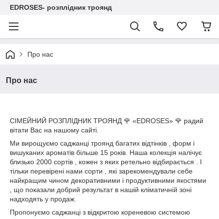
EDROSES- розплідник троянд
Про нас
Про нас
СІМЕЙНИЙ РОЗПЛІДНИК ТРОЯНД 🌹 «EDROSES» 🌹 радий
вітати Вас на нашому сайті.
Ми вирощуємо саджанці троянд багатих відтінків , форм і
вишуканих ароматів більше 15 років. Наша колекція налічує
близько 2000 сортів , кожен з яких ретельно відбирається . І
тільки перевірені нами сорти , які зарекомендували себе
найкращим чином декоративними і продуктивними якостями
, що показали добрий результат в нашій кліматичній зоні
надходять у продаж.
Пропонуємо саджанці з відкритою кореневою системою