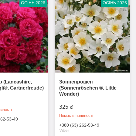
ОСІНЬ 2026
ОСІНЬ 2026
 (Lancashire,
Зонненрошен
i®, Gartnerfreude)
(Sonnenröschen ®​​​​​​​, Little
Wonder)
325 ₴
вності
Немає в наявності
262-53-49
+380 (63) 262-53-49
Viber