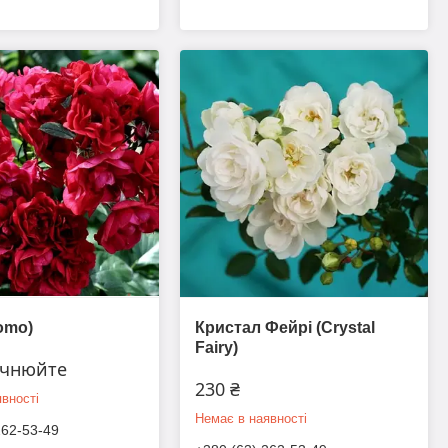
omo)
Кристал Фейрі (Crystal
Fairy)
очнюйте
230 ₴
вності
Немає в наявності
262-53-49