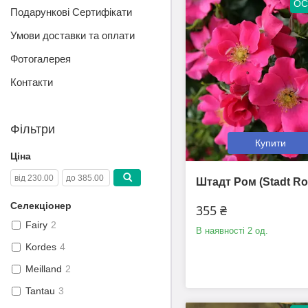
ОС
Подарункові Сертифікати
Умови доставки та оплати
Фотогалерея
Контакти
Фільтри
Купити
Ціна
Штадт Ром (Stadt R
Селекціонер
355 ₴
Fairy
2
В наявності 2 од.
Kordes
4
Meilland
2
Tantau
3