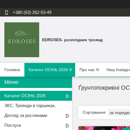
+380 (63) 262-53-49
EDROSES- розплідник троянд
Головна
Каталог ОСІНЬ 2026
Про нас
Наш Instag
Ґрунтопокривні ОС
Каталог ОСІНЬ 2026
ЗКС. Троянди в горшиках.
Догляд за рослинами
Послуги