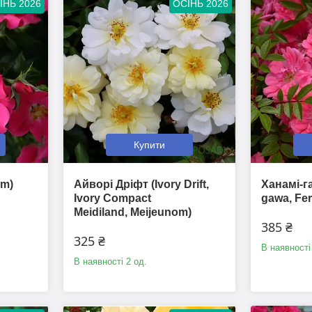
ІНЬ 2026
ОСІНЬ 2026
Купити
om)
Айворі Дріфт (Ivory Drift,
Ханамі-г
Ivory Compact
gawa, Ferd
Meidiland, Meijeunom)
385 ₴
325 ₴
В наявності
В наявності 2 од.