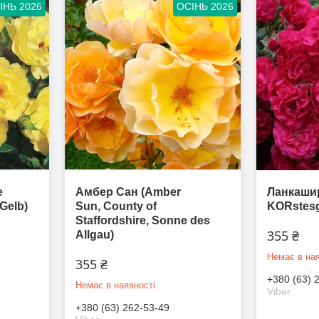
ІНЬ 2026
ОСІНЬ 2026
е
Амбер Сан (Amber
Ланкашир
Gelb)
Sun, County of
KORstesgl
Staffordshire, Sonne des
355 ₴
Allgau)
Немає в ная
355 ₴
+380 (63) 
Немає в наявності
Viber
+380 (63) 262-53-49