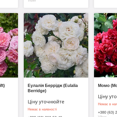
Viber
ft)
Еулалія Беррідж (Eulalia
Момо (M
Berridge)
Ціну ут
Ціну уточнюйте
Немає в ная
Немає в наявності
+380 (63) 
Viber