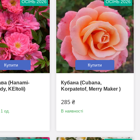
ОСІНЬ 2026
ОСІНЬ 2026
Купити
Купити
ава (Hanami-
Кубана (Cubana,
y, KEItoli)
Korpatetof, Merry Maker )
285 ₴
 1 од.
В наявності