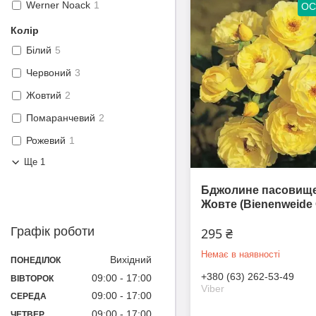
Werner Noack
1
ОС
Колір
Білий
5
Червоний
3
Жовтий
2
Помаранчевий
2
Рожевий
1
Ще 1
Бджолине пасовищ
Жовте (Bienenweide 
Графік роботи
295 ₴
Немає в наявності
Вихідний
ПОНЕДІЛОК
+380 (63) 262-53-49
09:00
17:00
ВІВТОРОК
Viber
09:00
17:00
СЕРЕДА
09:00
17:00
ЧЕТВЕР