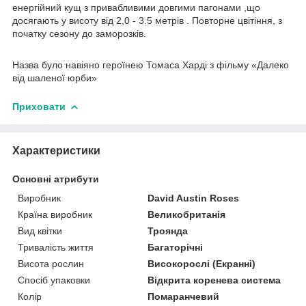
енергійний кущ з привабливими довгими пагонами ,що
досягають у висоту від 2,0 - 3.5 метрів . Повторне цвітіння, з
початку сезону до заморозків.
Назва було навіяно героїнею Томаса Харді з фільму «Далеко
від шаленої юрби»
Приховати
Характеристики
Основні атрибути
Виробник
David Austin Roses
Країна виробник
Великобританія
Вид квітки
Троянда
Тривалість життя
Багаторічні
Висота рослин
Високорослі (Екранні)
Спосіб упаковки
Відкрита коренева система
Колір
Помаранчевий