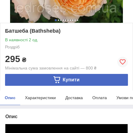
Батшеба (Bathsheba)
В наявності 2 од.
Роздріб
295
₴
Мінімальна сума замовлення на сайті — 800 ₴
Купити
Опис
Характеристики
Доставка
Оплата
Умови п
Опис