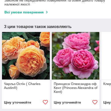
Законом не передбачено повернення та обмін даного товару
належної якості
Всі умови повернення
З цим товаром також замовляють
Чарльз Остін ( Charles
Принцеса Олександра оф
Клер
Austin®)
Кент (Princess Alexandra of
Kent)
Ціну уточнюйте
Ціну уточнюйте
Цін