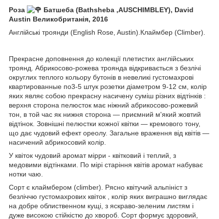
Роза
Батшеба (Bathsheba ,AUSCHIMBLEY), David
Austin Великобританія, 2016
Англійські троянди (English Rose, Austin).Клаймбер (Сlimber).
Прекрасне доповнення до колекції плетистих англійських
троянд. Абрикосово-рожева троянда відкривається з безлічі
округлих теплого кольору бутонів в невеликі густомахрові
квартированные по3-5 штук розетки діаметром 9-12 см, колір
яких являє собою прекрасну насичену суміш різних відтінків :
верхня сторона пелюсток має ніжний абрикосово-рожевий
тон, в той час як нижня сторона — приємний м'який жовтий
відтінок. Зовнішні пелюстки кожної квітки — кремового тону,
що дає чудовий ефект ореолу. Загальне враження від квітів —
насичений абрикосовий колір.
У квіток чудовий аромат мірри - квітковий і теплий, з
медовими відтінками. По мірі старіння квітів аромат набуває
нотки чаю.
Сорт є клаймбером (climber). Рясно квітучий альпініст з
безліччю густомахрових квіток , колір яких виграшно виглядає
на добре облиственном кущі, з яскраво-зеленим листям і
дуже високою стійкістю до хвороб. Сорт формує здоровий,