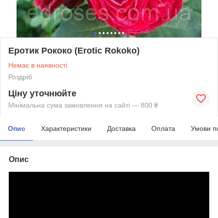
Еротик Рококо (Erotic Rokoko)
Немає в наявності
Роздріб
Ціну уточнюйте
Мінімальна сума замовлення на сайті — 800 ₴
Опис
Характеристики
Доставка
Оплата
Умови п
Опис