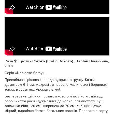
Роза 🌹 Еротик Рококо (Erotic Rokoko) , Tantau Німеччина,
2018
Серія «Noblesse Spray».
Приваблива зрізкова троянда відкритого грунту. Квітки
діаметром 6-8 см, махрові , в червоно-малинових і бордових
тонах, в суцвіттях. Аромат легкий.
Безперервне цвітіння протягом усього літа. Листя стійка до
борошнистої роси і дуже стійка до чорної плямистості. Кущ
заввишки біля 120 см і шириною до 70 см, сильний і дуже
міцний, виробляє багато базальних пагонів. Перевагою сорту