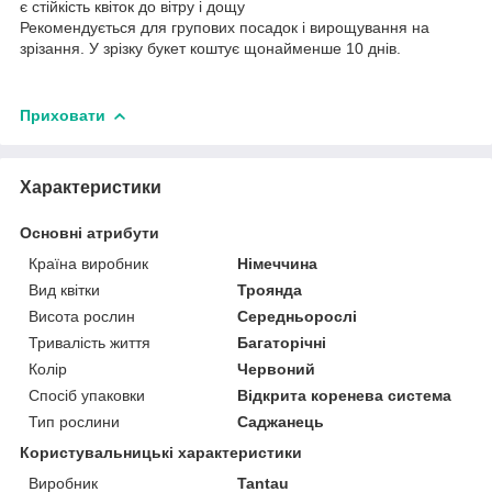
є стійкість квіток до вітру і дощу
Рекомендується для групових посадок і вирощування на
зрізання. У зрізку букет коштує щонайменше 10 днів.
Приховати
Характеристики
Основні атрибути
Країна виробник
Німеччина
Вид квітки
Троянда
Висота рослин
Середньорослі
Тривалість життя
Багаторічні
Колір
Червоний
Спосіб упаковки
Відкрита коренева система
Тип рослини
Саджанець
Користувальницькі характеристики
Виробник
Tantau