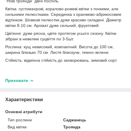
"Нові троянди" двічі поспіль.
Квітка: густомахрові, коралово-рожеві квітки з тонкими, але
сильними пелюстками. Серединка з оранжево-абрикосовим
відтінком. Шовкові пелюстки дуже красиво складені. Діаметр
квітки 8-10 см. Аромат дуже сильний, фруктовий.
Цвітіння: дуже рясна, цвіте протягом усього сезону. Квітки
зібрані в невеликі суцвіття по 3-5шт.
Рослина: кущ невисокий, компактний. Висота до 100 см,
ширина близько 70 см. Листя блискуче, темно-зелене.
Стійкість: відмінна стійкість до захворювань, зимовий сорт.
Приховати
Характеристики
Основні атрибути
Тип рослини
Саджанець
Вид квітки
Троянда