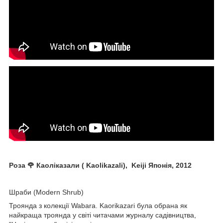
Роза 🌹 Каоліказали ( Kaolikazali), Keiji Японія, 2012
Шраби (Modern Shrub)
Троянда з колекції Wabara. Kaorikazari була обрана як
найкраща троянда у світі читачами журналу садівництва,