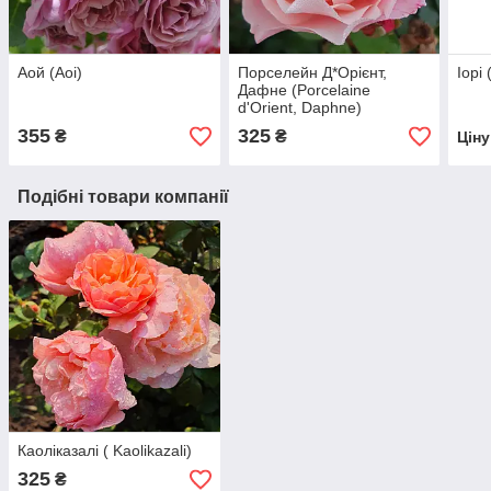
Аой (Aoi)
Порселейн Д*Орієнт,
Іорі 
Дафне (Porcelaine
d'Orient, Daphne)
355
325
₴
₴
Цін
Подібні товари компанії
Каоліказалі ( Kaolikazali)
325
₴