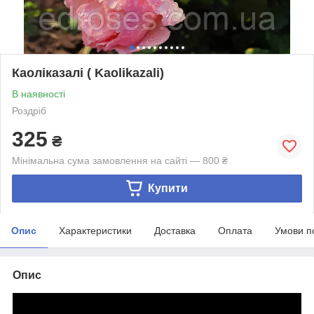
Каоліказалі ( Kaolikazali)
В наявності
Роздріб
325
₴
Мінімальна сума замовлення на сайті — 800 ₴
Купити
Опис
Характеристики
Доставка
Оплата
Умови п
Опис