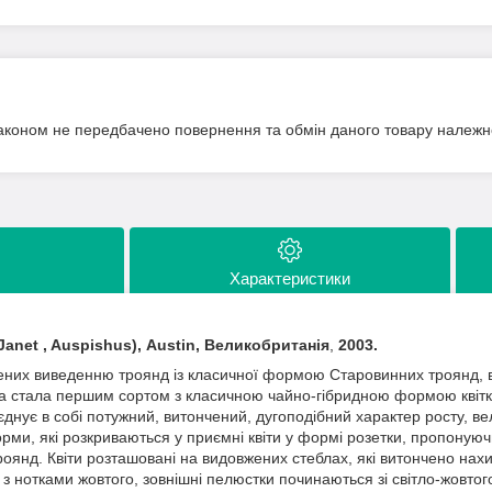
аконом не передбачено повернення та обмін даного товару належно
Характеристики
anet , Auspishus), Austin, Великобританія
,
2003.
чених виведенню троянд із класичної формою Старовинних троянд, в
ка стала першим сортом з класичною чайно-гібридною формою квітк
днує в собі потужний, витончений, дугоподібний характер росту, велик
ми, які розкриваються у приємні квіти у формі розетки, пропонуюч
троянд. Квіти розташовані на видовжених стеблах, які витончено нахи
з нотками жовтого, зовнішні пелюстки починаються зі світло-жовтог