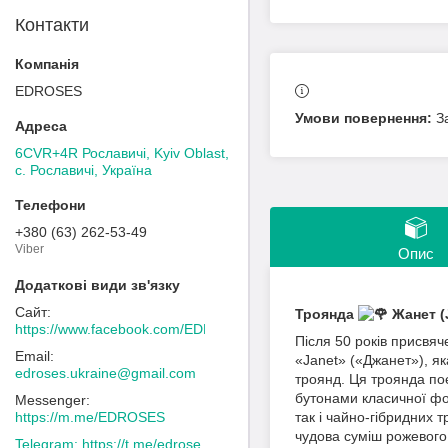
Контакти
EDROSES
З
6CVR+4R Рославичі, Kyiv Oblast,
с. Рославичі, Україна
+380 (63) 262-53-49
Viber
Опис
Троянда
Жанет (J
https://www.facebook.com/EDROSES/
Після 50 років присвя
«Janet» («Джанет»), я
edroses.ukraine@gmail.com
троянд. Ця троянда поє
бутонами класичної фор
https://m.me/EDROSES
так і чайно-гібридних 
чудова суміш рожевого 
https://t.me/edrose