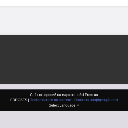
Сайт створений на маркетплейсі
Prom.ua
EDROSES |
Поскаржитися на контент
|
Політика конфіденційності
Select Language
▼