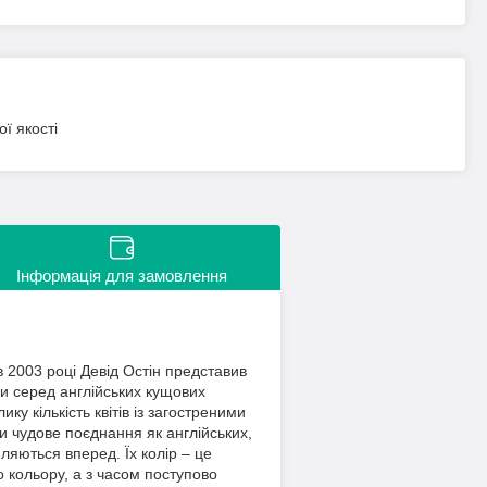
ї якості
Інформація для замовлення
 2003 році Девід Остін представив
и серед англійських кущових
у кількість квітів із загостреними
и чудове поєднання як англійських,
ляються вперед. Їх колір – це
о кольору, а з часом поступово