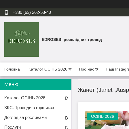
+380 (63) 262-53-49
EDROSES- розплідник троянд
Головна
Каталог ОСІНЬ 2026
Про нас
Наш Instag
Жанет (Janet ,Ausp
Каталог ОСІНЬ 2026
ЗКС. Троянди в горшиках.
ОСІНЬ 2026
Догляд за рослинами
Послуги