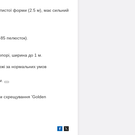
етистої форми (2.5 м), має сильний
-85 пелюсток).
порі, ширина до 1 м.
іржі за нормальних умов
м.
том схрещування 'Golden