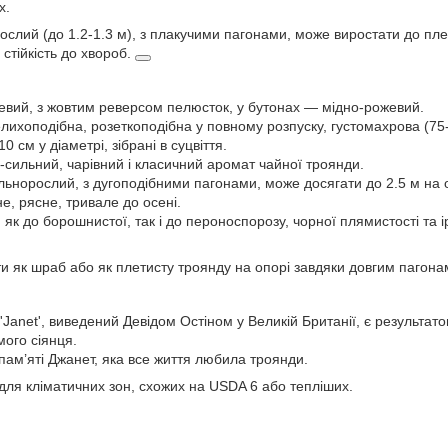
их.
ослий (до 1.2-1.3 м), з плакучими пагонами, може виростати до пл
 стійкість до хвороб.
вий, з жовтим реверсом пелюсток, у бутонах — мідно-рожевий.
лихоподібна, розеткоподібна у повному розпуску, густомахрова (75
0 см у діаметрі, зібрані в суцвіття.
сильний, чарівний і класичний аромат чайної троянди.
ьнорослий, з дугоподібними пагонами, може досягати до 2.5 м на о
, рясне, тривале до осені.
й як до борошнистої, так і до пероноспорозу, чорної плямистості та 
 як шраб або як плетисту троянду на опорі завдяки довгим пагона
/ 'Janet', виведений Девідом Остіном у Великій Британії, є результа
омого сіянця.
пам’яті Джанет, яка все життя любила троянди.
ля кліматичних зон, схожих на USDA 6 або тепліших.