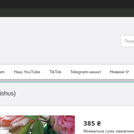
ram
Наш YouTube
TikTok
Telegram-канал
Новини
ishus)
385 ₴
Мінімальна сума замовленн