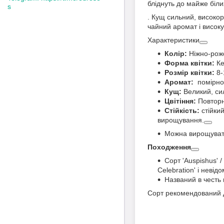
бліднуть до майже біл
s
. Кущ сильний, високор
чайний аромат і високу
Характеристики
Колір:
Ніжно-роже
Форма квітки:
Ке
Розмір квітки:
8-1
Аромат:
помірно-
Кущ:
Великий, сил
Цвітіння:
Повторне
Стійкість:
стійки
вирощування.
Можна вирощувати
Походження
Сорт 'Auspishus' 
Celebration' і невід
Названий в честь 
Сорт рекомендований д