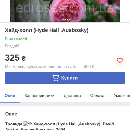
Хайд-холл (Hyde Hall ,Ausbosky)
В наявності
Роздріб
325
₴
Мінімальна сума замовлення на сайті — 800 ₴
Купити
Опис
Характеристики
Доставка
Оплата
Умови п
Опис
Троянда
Хайд-холл (Hyde Hall ,Ausbosky
), David
Austin, Великобританія, 2004.