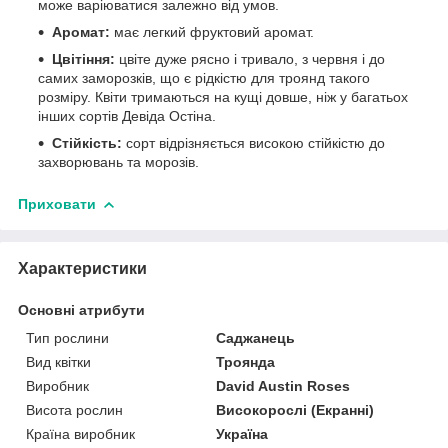
може варіюватися залежно від умов.
Аромат:
має легкий фруктовий аромат.
Цвітіння:
цвіте дуже рясно і тривало, з червня і до
самих заморозків, що є рідкістю для троянд такого
розміру. Квіти тримаються на кущі довше, ніж у багатьох
інших сортів Девіда Остіна.
Стійкість:
сорт відрізняється високою стійкістю до
захворювань та морозів.
Приховати
Характеристики
Основні атрибути
Тип рослини
Саджанець
Вид квітки
Троянда
Виробник
David Austin Roses
Висота рослин
Високорослі (Екранні)
Країна виробник
Україна