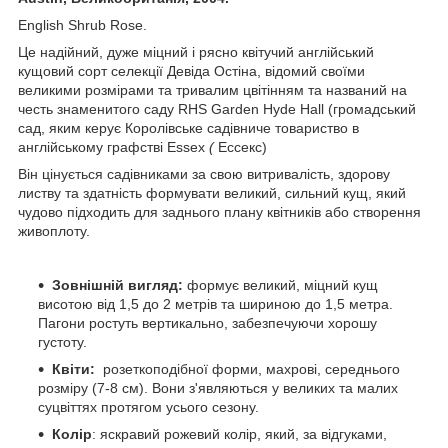
English Shrub Rose.
Це надійний, дуже міцний і рясно квітучий англійський
кущовий сорт селекції Девіда Остіна, відомий своїми
великими розмірами та тривалим цвітінням та названий на
честь знаменитого саду RHS Garden Hyde Hall (громадський
сад, яким керує Королівське садівниче товариство в
англійському графстві Essex
(
Ессекс)
Він цінується садівниками за свою витривалість, здорову
листву та здатність формувати великий, сильний кущ, який
чудово підходить для заднього плану квітників або створення
живоплоту.
Зовнішній вигляд:
формує великий, міцний кущ
висотою від 1,5 до 2 метрів та шириною до 1,5 метра.
Пагони ростуть вертикально, забезпечуючи хорошу
густоту.
Квіти:
розеткоподібної форми, махрові, середнього
розміру (7-8 см). Вони з'являються у великих та малих
суцвіттях протягом усього сезону.
Колір
: яскравий рожевий колір, який, за відгуками,