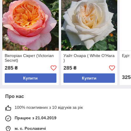
Вікторіан Сікрет (Victorian
Уайт Охара ( White O'Harа
Едіт 
Secret)
)
285
285
₴
₴
325
Купити
Купити
Про нас
100% позитивних з 10 відгуків за рік
Працює з 21.04.2019
м. с. Рославичі