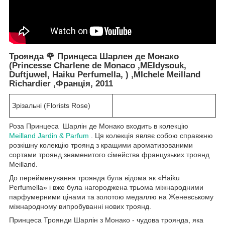
Троянда 🌹 Принцеса Шарлен де Монако
(Princesse Charlene de Monaco ,MEIdysouk,
Duftjuwel, Haiku Perfumella, ) ,MIchele Meilland
Richardier ,Франція, 2011
Зрізальні (Florists Rose)
Роза Принцеса Шарлін де Монако входить в колекцію
Meilland Jardin & Parfum
. Ця колекція являє собою справжню
розкішну колекцію троянд з кращими ароматизованими
сортами троянд знаменитого сімейства французьких троянд
Meilland.
До перейменування троянда була відома як «Haiku
Perfumella» і вже була нагороджена трьома міжнародними
парфумерними цінами та золотою медаллю на Женевському
міжнародному випробуванні нових троянд.
Принцеса Троянди Шарлін з Монако - чудова троянда, яка