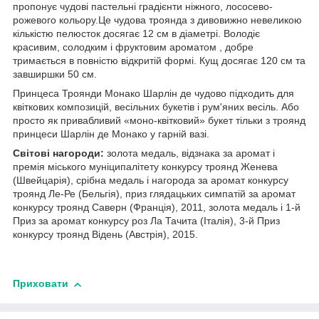
пропонує чудові пастельні градієнти ніжного, лососево-
рожевого кольору.Це чудова троянда з дивовижно невеликою
кількістю пелюсток досягає 12 см в діаметрі. Володіє
красивим, солодким і фруктовим ароматом , добре
тримається в повністю відкритій формі. Кущ досягає 120 см та
завширшки 50 см.
Принцеса Троянди Монако Шарлін де чудово підходить для
квіткових композицій, весільних букетів і рум'яних весіль. Або
просто як привабливий «моно-квітковий» букет тільки з троянд
принцеси Шарлін де Монако у гарній вазі.
Світові нагороди:
золота медаль, відзнака за аромат і
премія міського муніципалітету конкурсу троянд Женева
(Швейцарія), срібна медаль і нагорода за аромат конкурсу
троянд Ле-Ре (Бельгія), приз глядацьких симпатій за аромат
конкурсу троянд Саверн (Франція), 2011, золота медаль і 1-й
Приз за аромат конкурсу роз Ла Тачита (Італія), 3-й Приз
конкурсу троянд Відень (Австрія), 2015.
Приховати