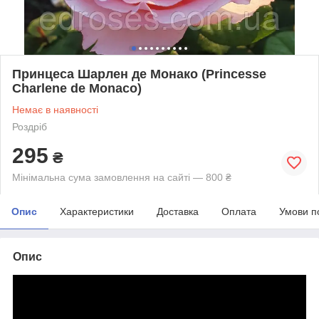
Принцеса Шарлен де Монако (Princesse
Charlene de Monaco)
Немає в наявності
Роздріб
295
₴
Мінімальна сума замовлення на сайті — 800 ₴
Опис
Характеристики
Доставка
Оплата
Умови п
Опис