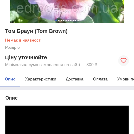
Том Браун (Tom Brown)
Немає в наявності
Роздріб
Ціну уточнюйте
Мінімальна сума замовлення на сайті — 800 ₴
Опис
Характеристики
Доставка
Оплата
Умови п
Опис