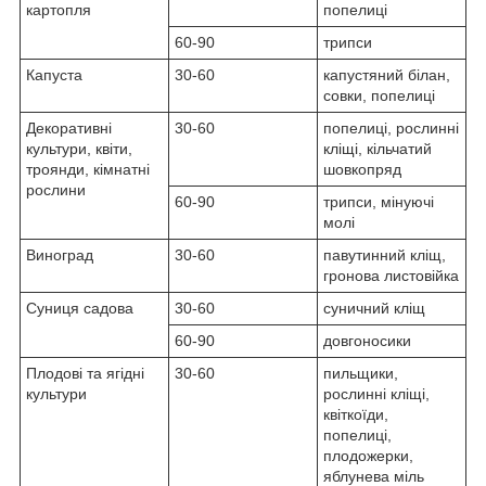
картопля
попелиці
60-90
трипси
Капуста
30-60
капустяний білан,
совки, попелиці
Декоративні
30-60
попелиці, рослинні
культури, квіти,
кліщі, кільчатий
троянди, кімнатні
шовкопряд
рослини
60-90
трипси, мінуючі
молі
Виноград
30-60
павутинний кліщ,
гронова листовійка
Суниця садова
30-60
суничний кліщ
60-90
довгоносики
Плодові та ягідні
30-60
пильщики,
культури
рослинні кліщі,
квіткоїди,
попелиці,
плодожерки,
яблунева міль