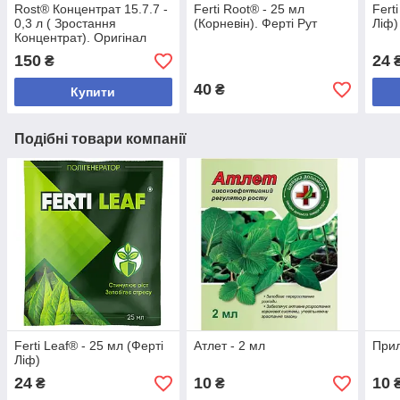
Rost® Концентрат 15.7.7 -
Ferti Root® - 25 мл
Fert
0,3 л ( Зростання
(Корневін). Ферті Рут
Ліф)
Концентрат). Оригінал
150
24
₴
40
₴
Купити
Подібні товари компанії
Ferti Leaf® - 25 мл (Ферті
Атлет - 2 мл
Прил
Ліф)
24
10
10
₴
₴