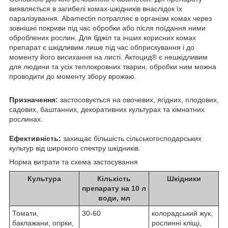
виявляється в загибелі комах-шкідників внаслідок їх
паралізування. Аbamectin потрапляє в організм комах через
зовнішні покриви під час обробки або після поїдання ними
оброблених рослин. Для бджіл та інших корисних комах
препарат є шкідливим лише під час обприскування і до
моменту його висихання на листі. Актоцид
®
є нешкідливим
для людини та усіх теплокровних тварин, обробки ним можна
проводити до моменту збору врожаю.
Призначення:
застосовується на овочевих, ягідних, плодових,
садових, баштанних, декоративних культурах та кімнатних
рослинах.
Ефективність:
захищає більшість сільськогосподарських
культур від широкого спектру шкідників.
Норма витрати та схема застосування
Культура
Кількість
Шкідники
препарату на 10 л
води, мл
Томати,
30-60
колорадський жук,
баклажани, огірки,
рослинні кліщі,