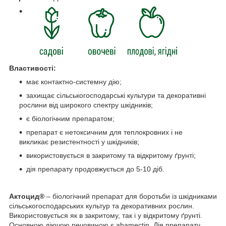
Властивості:
має контактно-системну дію;
захищає сільськогосподарські культури та декоративні
рослини від широкого спектру шкідників;
є біологічним препаратом;
препарат є нетоксичним для теплокровних і не
викликає резистентності у шкідників;
використовується в закритому та відкритому ґрунті;
дія препарату продовжується до 5-10 діб.
Актоцид
®
– біологічний препарат для боротьби із шкідниками
сільськогосподарських культур та декоративних рослин.
Використовується як в закритому, так і у відкритому ґрунті.
Основною діючою речовиною є abamectin. Дія препарату