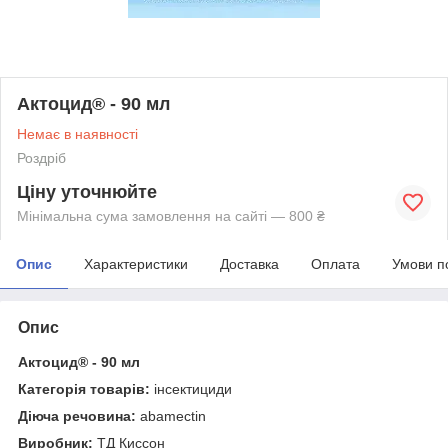
Актоцид® - 90 мл
Немає в наявності
Роздріб
Ціну уточнюйте
Мінімальна сума замовлення на сайті — 800 ₴
Опис
Характеристики
Доставка
Оплата
Умови п
Опис
Актоцид
®
- 90 мл
Категорія товарів:
інсектициди
Діюча речовина:
abamectin
Виробник:
ТД Киссон