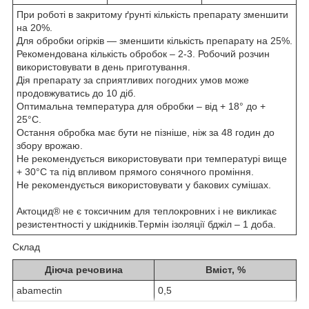
При роботі в закритому ґрунті кількість препарату зменшити
на 20%.
Для обробки огірків — зменшити кількість препарату на 25%.
Рекомендована кількість обробок – 2-3. Робочий розчин
використовувати в день приготування.
Дія препарату за сприятливих погодних умов може
продовжуватись до 10 діб.
Оптимальна температура для обробки – від + 18° до +
25°С.
Остання обробка має бути не пізніше, ніж за 48 годин до
збору врожаю.
Не рекомендується використовувати при температурі вище
+ 30°С та під впливом прямого сонячного проміння.
Не рекомендується використовувати у бакових сумішах.
Актоцид
®
не є токсичним для теплокровних і не викликає
резистентності у шкідників.Термін ізоляції бджіл – 1 доба.
Склад
Діюча речовина
Вміст, %
abamectin
0,5