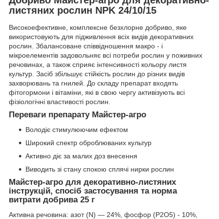
листяних рослин NPK 24/10/15
Високоефективне, комплексне безхлорне добриво, яке
використовують для підживлення всіх видів декоративних
рослин. Збалансоване співвідношення макро - і
мікроелементів задовольняє всі потреби рослин у поживних
речовинах, а також сприяє інтенсивності кольору листя
культур. Засіб збільшує стійкість рослин до різних видів
захворювань та гнилей. До складу препарат входять
фітогормони і вітаміни, які в свою чергу активізують всі
фізіологічні властивості рослин.
Переваги препарату Майстер-агро
Володіє стимулюючим ефектом
Широкий спектр оброблюваних культур
Активно діє за малих доз внесення
Виводить зі стану спокою сплячі нирки рослин
Майстер-агро для декоративно-листяних
інструкцій, спосіб застосування та норма
витрати добрива 25 г
Активна речовина: азот (N) — 24%, фосфор (P
2
O
5
)
- 10%,