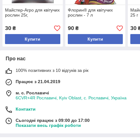
Майстер-Агро для квітучих
Флорин® для квітучих
Майс
рослин 25г,
рослин - 7 л
25 г
30
90
30
₴
₴
Купити
Купити
Про нас
100% позитивних з 10 відгуків за рік
Працює з 21.04.2019
м. с. Рославичі
6CVR+4R Рославичі, Kyiv Oblast, с. Рославичі, Україна
Контакти
Сьогодні працює з 09:00 до 17:00
Показати весь графік роботи