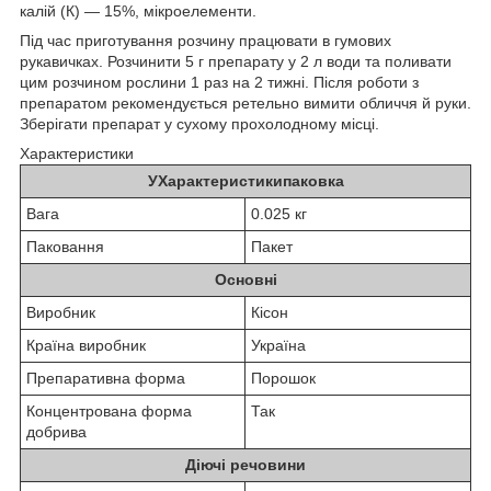
калій (К) — 15%, мікроелементи.
Під час приготування розчину працювати в гумових
рукавичках. Розчинити 5 г препарату у 2 л води та поливати
цим розчином рослини 1 раз на 2 тижні. Після роботи з
препаратом рекомендується ретельно вимити обличчя й руки.
Зберігати препарат у сухому прохолодному місці.
Характеристики
УХарактеристикипаковка
Вага
0.025 кг
Паковання
Пакет
Основні
Виробник
Кісон
Країна виробник
Україна
Препаративна форма
Порошок
Концентрована форма
Так
добрива
Діючі речовини