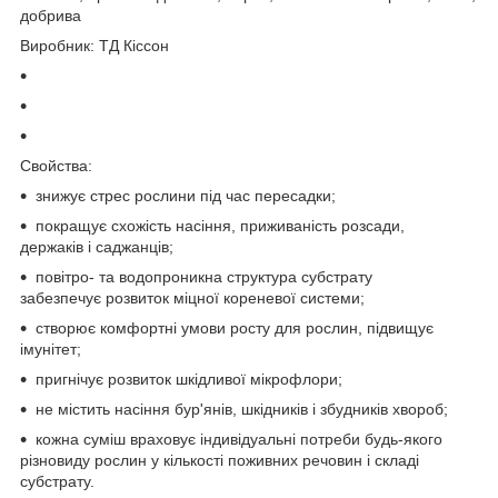
добрива
Виробник:
ТД Кіссон
Свойства:
знижує стрес рослини під час пересадки;
покращує схожість насіння, приживаність розсади,
держаків і саджанців;
повітро- та водопроникна структура субстрату
забезпечує розвиток міцної кореневої системи;
створює комфортні умови росту для рослин, підвищує
імунітет;
пригнічує розвиток шкідливої мікрофлори;
не містить насіння бур'янів, шкідників і збудників хвороб;
кожна суміш враховує індивідуальні потреби будь-якого
різновиду рослин у кількості поживних речовин і складі
субстрату.