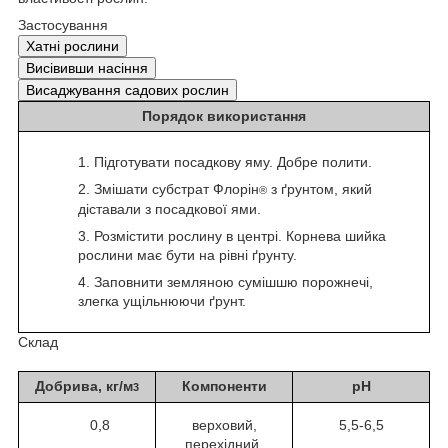
Застосування
Хатні рослини
Висівивши насіння
Висаджування садових рослин
Порядок використання
Підготувати посадкову яму. Добре полити.
Змішати субстрат Флорін
з ґрунтом, який
®
діставали з посадкової ями.
Розмістити рослину в центрі. Корнева шийка
рослини має бути на рівні ґрунту.
Заповнити земляною сумішшю порожнечі,
злегка ущільнюючи ґрунт.
Склад
Добрива, кг/м
Компоненти
рН
3
0,8
верховий,
5,5-6,5
перехідний,