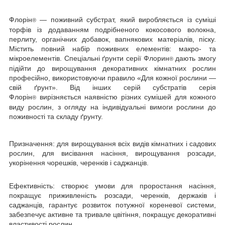
Флорін
— поживний субстрат, який виробляється із суміші
®
торфів із додаванням подрібненого кокосового волокна,
перлиту, органічних добавок, вапнякових матеріалів, піску.
Містить повний набір поживних елементів: макро- та
мікроелементів. Спеціальні ґрунти серії Флорин
дають змогу
®
підійти до вирощування декоративних кімнатних рослин
професійно, використовуючи правило «Для кожної рослини —
свій ґрунт». Від інших серій субстратів серія
Флорін
вирізняється наявністю різних сумішей для кожного
®
виду рослин, з огляду на індивідуальні вимоги рослини до
поживності та складу ґрунту.
Призначення:
для вирощування всіх видів кімнатних і садових
рослин, для висівання насіння, вирощування розсади,
укорінення чорешків, черенків і саджанців.
Ефективність:
створює умови для проростання насіння,
покращує приживленість розсади, черенків, держаків і
саджанців, гарантує розвиток потужної кореневої системи,
забезпечує активне та тривале цвітіння, покращує декоративні
властивості рослин.