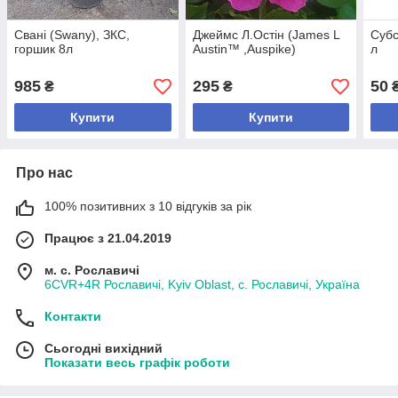
Свані (Swany), ЗКС,
Джеймс Л.Остін (James L
Субс
горшик 8л
Austin™ ,Auspike)
л
985
295
50
₴
₴
Купити
Купити
Про нас
100% позитивних з 10 відгуків за рік
Працює з 21.04.2019
м. с. Рославичі
6CVR+4R Рославичі, Kyiv Oblast, с. Рославичі, Україна
Контакти
Сьогодні вихідний
Показати весь графік роботи