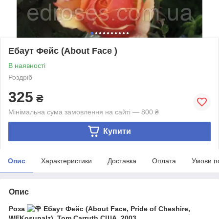
Ебаут Фейс (About Face )
В наявності
Роздріб
325
₴
Мінімальна сума замовлення на сайті — 800 ₴
Купити
Опис
Характеристики
Доставка
Оплата
Умови п
Опис
Роза
Ебаут Фейс (About Face, Pride of Cheshire,
WEKosupalz), Tom Carruth США, 2003.