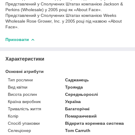
Представлений у Сполучених Штатах компанією Jackson &
Perkins (Wholesale) у 2005 році як «About Face».
Представлений у Сполучених Штатах компанією Weeks
Wholesale Rose Grower, Inc. у 2005 році під назвою «About
Face».
Приховати
Характеристики
Основні атрибути
Тип рослини
Саджанець
Вид квітки
Троянда
Висота рослин
Середньорослі
Країна виробник
Україна
Тривалість життя
Багаторічні
Колір
Помаранчевий
Спосіб упаковки
Відкрита коренева система
Селеціонер
Tom Carruth