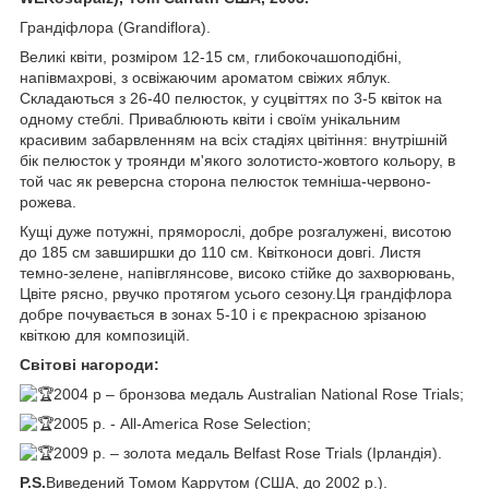
Грандіфлора (Grandiflora).
Великі квіти, розміром 12-15 см, глибокочашоподібні,
напівмахрові, з освіжаючим ароматом свіжих яблук.
Складаються з 26-40 пелюсток, у суцвіттях по 3-5 квіток на
одному стеблі. Приваблюють квіти і своїм унікальним
красивим забарвленням на всіх стадіях цвітіння: внутрішній
бік пелюсток у троянди м'якого золотисто-жовтого кольору, в
той час як реверсна сторона пелюсток темніша-червоно-
рожева.
Кущі дуже потужні, пряморослі, добре розгалужені, висотою
до 185 см завширшки до 110 см. Квітконоси довгі. Листя
темно-зелене, напівглянсове, високо стійке до захворювань,
Цвіте рясно, рвучко протягом усього сезону.Ця грандіфлора
добре почувається в зонах 5-10 і є прекрасною зрізаною
квіткою для композицій.
Світові нагороди:
2004 р – бронзова медаль Australian National Rose Trials;
2005 р. - All-America Rose Selection;
2009 р. – золота медаль Belfast Rose Trials (Ірландія).
P.S.
Виведений Томом Каррутом (США, до 2002 р.).