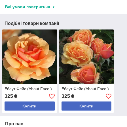
Всі умови повернення
Подібні товари компанії
Ебаут Фейс (About Face )
Ебаут Фейс (About Face )
325
325
₴
₴
Купити
Купити
Про нас