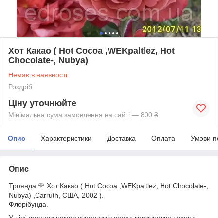
Хот Какао ( Hot Cocoa ,WEKpaltlez, Hot
Chocolate-, Nubya)
Немає в наявності
Роздріб
Ціну уточнюйте
Мінімальна сума замовлення на сайті — 800 ₴
Опис
Характеристики
Доставка
Оплата
Умови п
Опис
Троянда 🌹 Хот Какао ( Hot Cocoa ,WEKpaltlez, Hot Chocolate-,
Nubya) ,Carruth, США, 2002 ).
Флорібунда.
У цієї троянди немає суперників серед коричневих троянд —