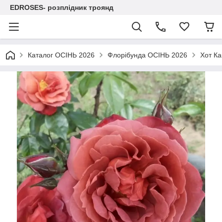
EDROSES- розплідник троянд
Каталог ОСІНЬ 2026
Флорібунда ОСІНЬ 2026
Хот Ка