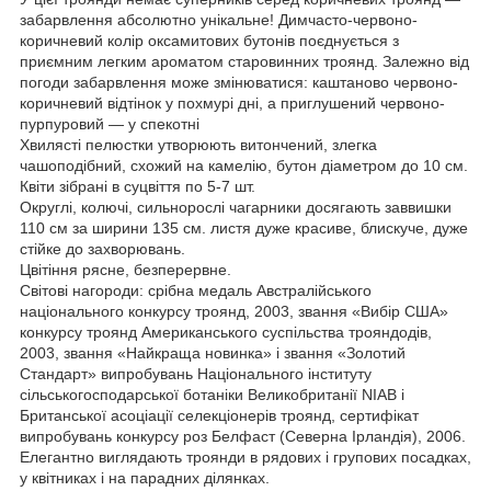
забарвлення абсолютно унікальне! Димчасто-червоно-
коричневий колір оксамитових бутонів поєднується з
приємним легким ароматом старовинних троянд. Залежно від
погоди забарвлення може змінюватися: каштаново червоно-
коричневий відтінок у похмурі дні, а приглушений червоно-
пурпуровий — у спекотні
Хвилясті пелюстки утворюють витончений, злегка
чашоподібний, схожий на камелію, бутон діаметром до 10 см.
Квіти зібрані в суцвіття по 5-7 шт.
Округлі, колючі, сильнорослі чагарники досягають заввишки
110 см за ширини 135 см. листя дуже красиве, блискуче, дуже
стійке до захворювань.
Цвітіння рясне, безперервне.
Світові нагороди: срібна медаль Австралійського
національного конкурсу троянд, 2003, звання «Вибір США»
конкурсу троянд Американського суспільства трояндодів,
2003, звання «Найкраща новинка» і звання «Золотий
Стандарт» випробувань Національного інституту
сільськогосподарської ботаніки Великобританії NIAB і
Британської асоціації селекціонерів троянд, сертифікат
випробувань конкурсу роз Белфаст (Северна Ірландія), 2006.
Елегантно виглядають троянди в рядових і групових посадках,
у квітниках і на парадних ділянках.