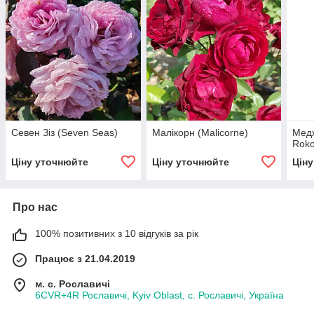
Севен Зіз (Seven Seas)
Малікорн (Malicorne)
Медж
Roko
Ціну уточнюйте
Ціну уточнюйте
Цін
Про нас
100% позитивних з 10 відгуків за рік
Працює з 21.04.2019
м. с. Рославичі
6CVR+4R Рославичі, Kyiv Oblast, с. Рославичі, Україна