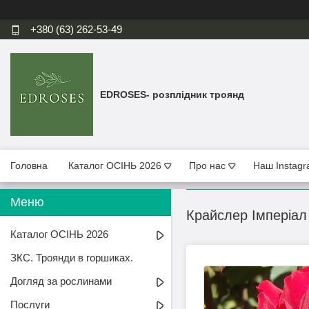
+380 (63) 262-53-49
EDROSES- розплідник троянд
Головна
Каталог ОСІНЬ 2026
Про нас
Наш Instag
Крайслер Імперіал (
Каталог ОСІНЬ 2026
ЗКС. Троянди в горшиках.
Догляд за рослинами
Послуги