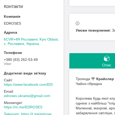
Контакти
EDROSES
З
6CVR+4R Рославичі, Kyiv Oblast,
с. Рославичі, Україна
+380 (63) 262-53-49
Viber
Опис
🌹
Троянда
Крайслер 
Чайно-гібридна
https://www.facebook.com/EDROSES/
edroses.ukraine@gmail.com
Королева будь-якої клу
однією з найбільш "плі
https://m.me/EDROSES
Малинові, махрові, аро
забарвлення світліше, 
https://t.me/edrose