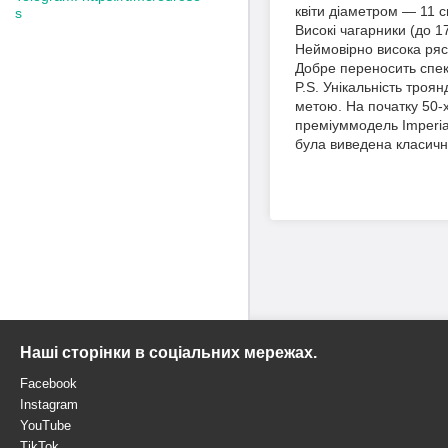
квіти діаметром — 11 с
s
Високі чагарники (до 1
Неймовірно висока рясн
Добре переносить спек
P.S. Унікальність троя
метою. На початку 50-
преміуммодель Imperia
була виведена класична
Наші сторінки в соціальних мережах.
Facebook
Instagram
YouTube
TikTok