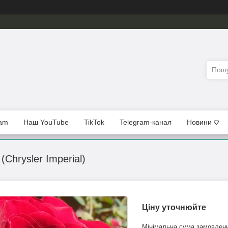
ram
Наш YouTube
TikTok
Telegram-канал
Новини
Chrysler Imperial)
Ціну уточнюйте
Мінімальна сума замовленн