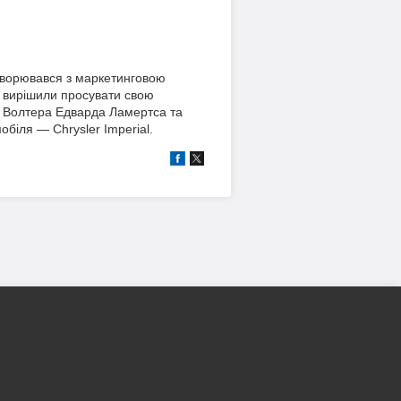
 створювався з маркетинговою
» вирішили просувати свою
ор Волтера Едварда Ламертса та
біля — Chrysler Imperial.