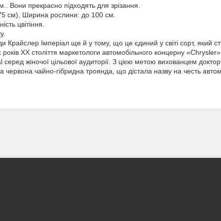
м.. Вони прекрасно підходять для зрізання.
75 см), Ширина рослини: до 100 см.
ість цвітіння.
у.
нди Крайслер Імперіал ще й у тому, що це єдиний у світі сорт, який
х років XX століття маркетологи автомобільного концерну «Chrysler
l серед жіночої цільової аудиторії. З цією метою вихованцем докт
 червона чайно-гібридна троянда, що дістала назву на честь автомо