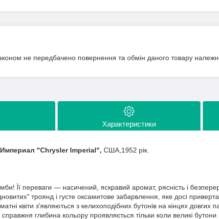
аконом не передбачено повернення та обмін даного товару належно
Характеристики
Империал "Chrysler Imperial",
США,1952 рік.
мби! Її переваги — насичений, яскравий аромат, рясність і безперерв
дновитих" троянд і густе оксамитове забарвлення, яке досі приверта
матні квіти з'являються з келихоподібних бутонів на кінцях довгих па
і справжня глибина кольору проявляється тільки коли великі бутони 